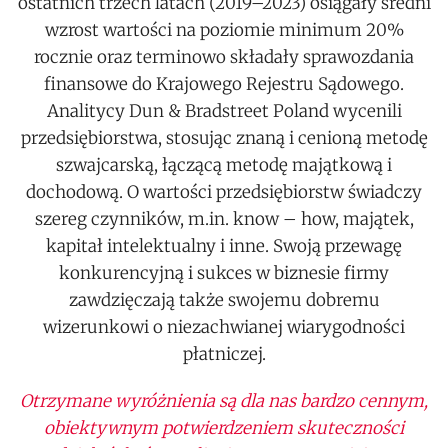
ostatnich trzech latach (2019–2023) osiągały średni
wzrost wartości na poziomie minimum 20%
rocznie oraz terminowo składały sprawozdania
finansowe do Krajowego Rejestru Sądowego.
Analitycy Dun & Bradstreet Poland wycenili
przedsiębiorstwa, stosując znaną i cenioną metodę
szwajcarską, łączącą metodę majątkową i
dochodową. O wartości przedsiębiorstw świadczy
szereg czynników, m.in. know – how, majątek,
kapitał intelektualny i inne. Swoją przewagę
konkurencyjną i sukces w biznesie firmy
zawdzięczają także swojemu dobremu
wizerunkowi o niezachwianej wiarygodności
płatniczej.
Otrzymane wyróżnienia są dla nas bardzo cennym,
obiektywnym potwierdzeniem skuteczności