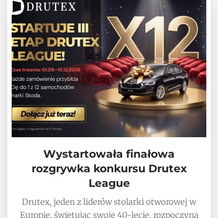
Wystartowała finałowa
rozgrywka konkursu Drutex
League
Drutex, jeden z liderów stolarki otworowej w
Europie, świętując swoje 40-lecie, rozpoczyna