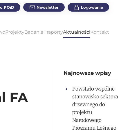
do POiD
Newsletter
Logowanie
wo
Projekty
Badania i raporty
Aktualności
Kontakt
Najnowsze wpisy
Powstało wspólne
l FA
stanowisko sektora
drzewnego do
projektu
Narodowego
Programu Leśnego