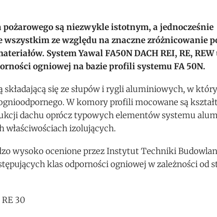
ożarowego są niezwykle istotnym, a jednocześnie
 wszystkim ze względu na znaczne zróżnicowanie p
materiałów. System Yawal FA50N DACH REI, RE, REW
rności ogniowej na bazie profili systemu FA 50N.
ą składającą się ze słupów i rygli aluminiowych, w kt
i ognioodpornego. W komory profili mocowane są kształ
ukcji dachu oprócz typowych elementów systemu alu
h właściwościach izolujących.
dzo wysoko ocenione przez Instytut Techniki Budowlane
stępujących klas odporności ogniowej w zależności od 
, RE 30