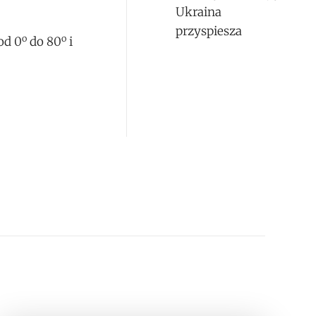
Ukraina
przyspiesza
o
o
od 0
do 80
i