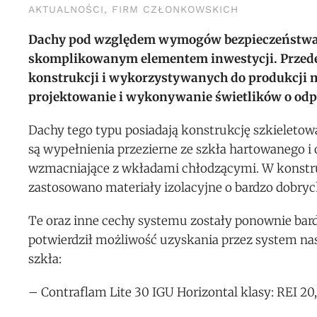
AKTUALNOŚCI
,
FIRM CZŁONKOWSKICH
Dachy pod względem wymogów bezpieczeństwa p
skomplikowanym elementem inwestycji. Przede
konstrukcji i wykorzystywanych do produkcji 
projektowanie i wykonywanie świetlików o odpo
Dachy tego typu posiadają konstrukcję szkieletow
są wypełnienia przezierne ze szkła hartowanego 
wzmacniające z wkładami chłodzącymi. W konstr
zastosowano materiały izolacyjne o bardzo dobryc
Te oraz inne cechy systemu zostały ponownie bar
potwierdził możliwość uzyskania przez system na
szkła:
– Contraflam Lite 30 IGU Horizontal klasy: REI 20