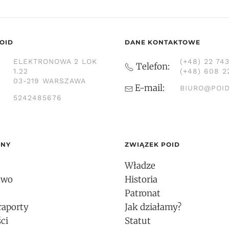
OID
DANE KONTAKTOWE
ELEKTRONOWA 2 LOK
(+48) 22 74
Telefon:
1.22
(+48) 608 2
03-219 WARSZAWA
E-mail:
BIURO@POID
5242485676
ONY
ZWIĄZEK POID
Władze
two
Historia
Patronat
raporty
Jak działamy?
ci
Statut