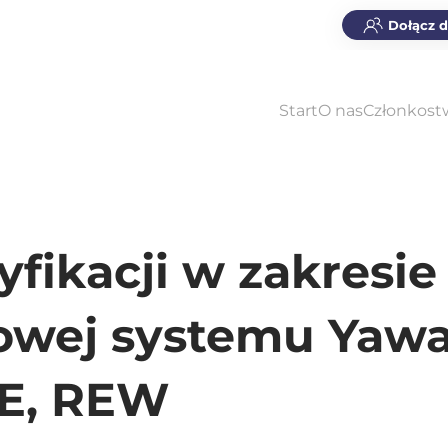
Dołącz 
Start
O nas
Członkost
yfikacji w zakresie
owej systemu Yawa
RE, REW