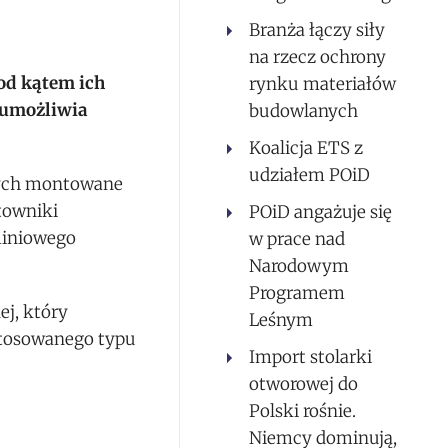
Branża łączy siły
na rzecz ochrony
od kątem ich
rynku materiałów
 umożliwia
budowlanych
Koalicja ETS z
udziałem POiD
órych montowane
towniki
POiD angażuje się
miniowego
w prace nad
Narodowym
Programem
j, który
Leśnym
stosowanego typu
Import stolarki
otworowej do
Polski rośnie.
Niemcy dominują,