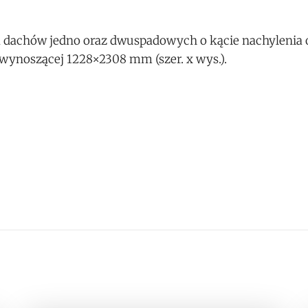
a dachów jedno oraz dwuspadowych o kącie nachylenia 
wynoszącej 1228×2308 mm (szer. x wys.).